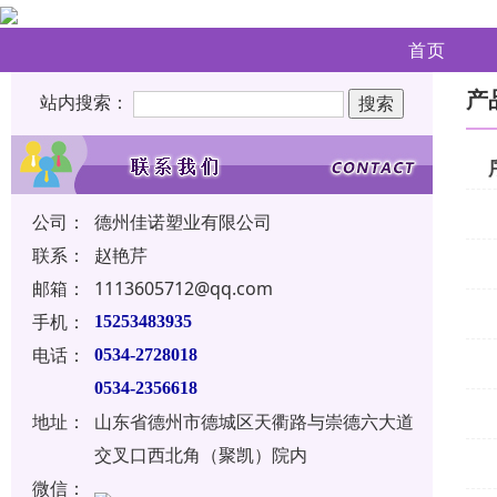
首页
产
站内搜索：
公司：
德州佳诺塑业有限公司
联系：
赵艳芹
邮箱：
1113605712@qq.com
手机：
15253483935
电话：
0534-2728018
0534-2356618
地址：
山东省德州市德城区天衢路与崇德六大道
交叉口西北角（聚凯）院内
微信：