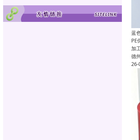
蓝
P
加
德
26-