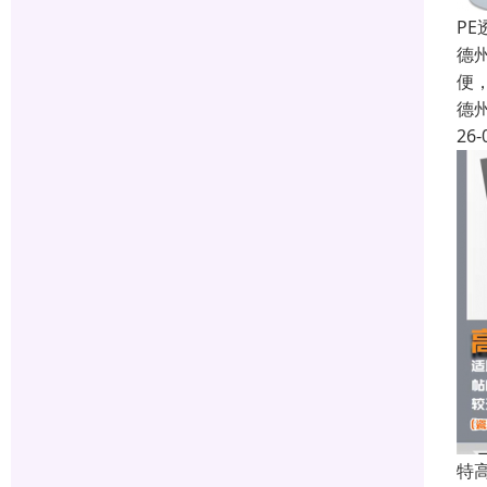
P
德
便
德
26-
特