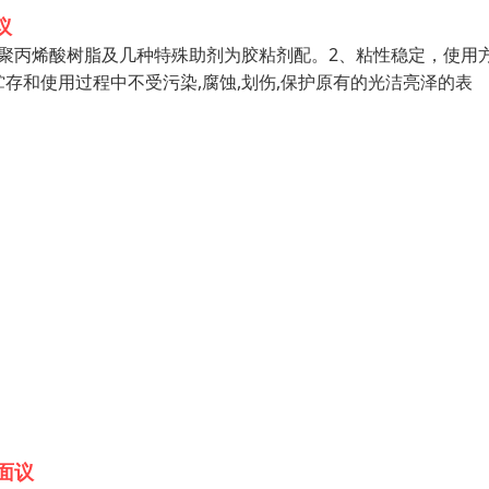
议
聚丙烯酸树脂及几种特殊助剂为胶粘剂配。2、粘性稳定，使用
贮存和使用过程中不受污染,腐蚀,划伤,保护原有的光洁亮泽的表
面议