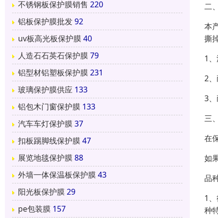
不锈钢板保护膜销售
220
二
铝板保护膜批发
92
本
撕
uv板高光板保护膜
40
人造石石英石保护膜
79
1
铝型材铝塑板保护膜
231
2
玻璃保护膜供应
133
3
铝包木门窗保护膜
133
三
汽车车灯保护膜
37
在
扣板踢脚线保护膜
47
展览地毯保护膜
88
如
外墙一体保温板保护膜
43
品
阳光板保护膜
29
1
pe包装膜
157
种