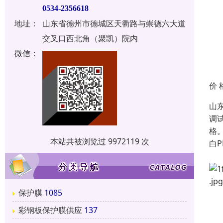
0534-2356618
地址：
山东省德州市德城区天衢路与崇德六大道
交叉口西北角（聚凯）院内
微信：
价 
山
调
格。
本站共被浏览过 9972119 次
白
保护膜
1085
彩钢板保护膜供应
137