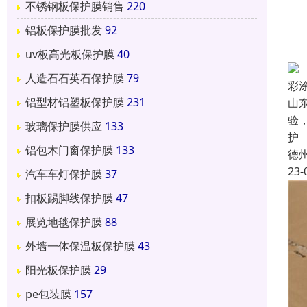
不锈钢板保护膜销售
220
铝板保护膜批发
92
uv板高光板保护膜
40
人造石石英石保护膜
79
彩
铝型材铝塑板保护膜
231
山
验
玻璃保护膜供应
133
护
铝包木门窗保护膜
133
德
23-
汽车车灯保护膜
37
扣板踢脚线保护膜
47
展览地毯保护膜
88
外墙一体保温板保护膜
43
阳光板保护膜
29
pe包装膜
157