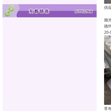
供
彩
抛
德
20-
常