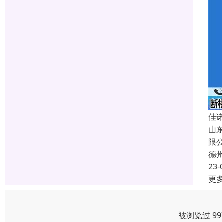
佳
山
限
德
23-
更
被浏览过 9