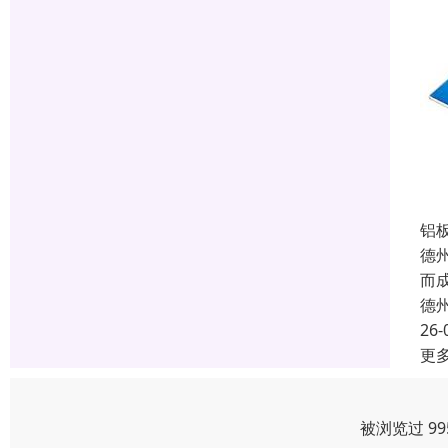
铝
德
而
德
26-
更
被浏览过 9