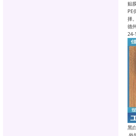
贴
P
择
德
24-
黑
外