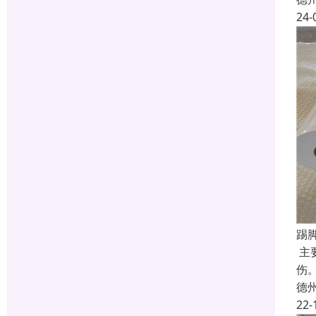
24-
踢
主
伤
德
22-