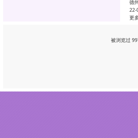
德
22-
更
被浏览过 9