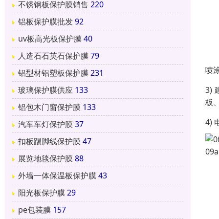
不锈钢板保护膜销售
220
铝板保护膜批发
92
uv板高光板保护膜
40
人造石石英石保护膜
79
喷
铝型材铝塑板保护膜
231
3
玻璃保护膜供应
133
板
铝包木门窗保护膜
133
4
汽车车灯保护膜
37
扣板踢脚线保护膜
47
展览地毯保护膜
88
外墙一体保温板保护膜
43
阳光板保护膜
29
pe包装膜
157