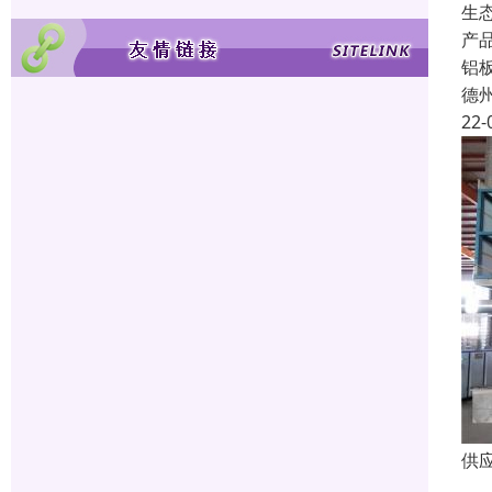
生
产
铝
德
22-
供
彩