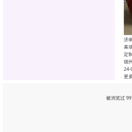
济
幕
定
德
24-
更
被浏览过 9