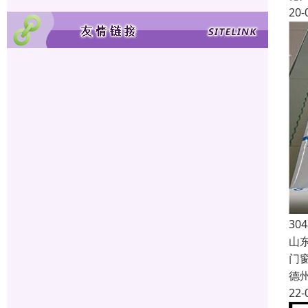
20-
3
山
门
德
22-