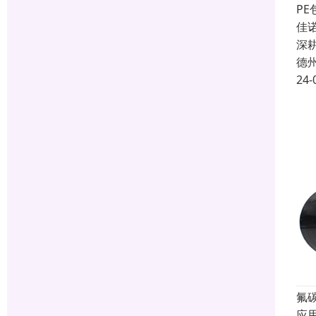
P
佳
深
德
24-
氟碳
应