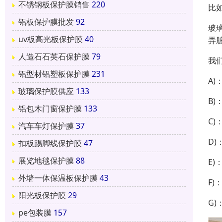
不锈钢板保护膜销售
220
比
铝板保护膜批发
92
玻
uv板高光板保护膜
40
弄
人造石石英石保护膜
79
我
铝型材铝塑板保护膜
231
A
玻璃保护膜供应
133
B
铝包木门窗保护膜
133
C
汽车车灯保护膜
37
D)
扣板踢脚线保护膜
47
展览地毯保护膜
88
E)
外墙一体保温板保护膜
43
F)
阳光板保护膜
29
G)
pe包装膜
157