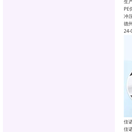
生
P
冲
德
24-
佳
佳