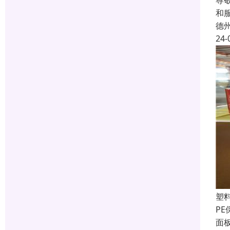
尊
和
德
24-
塑
P
面