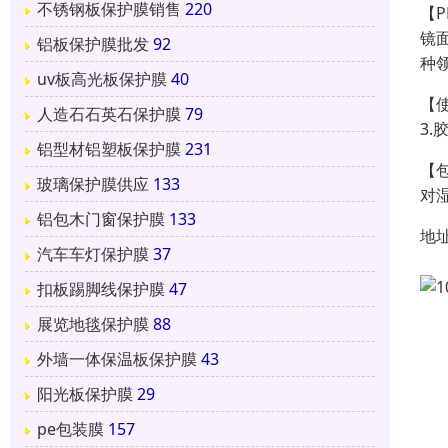
不锈钢板保护膜销售
220
【
镜
铝板保护膜批发
92
种
uv板高光板保护膜
40
【
人造石石英石保护膜
79
3
铝型材铝塑板保护膜
231
【
玻璃保护膜供应
133
对
铝包木门窗保护膜
133
地
汽车车灯保护膜
37
扣板踢脚线保护膜
47
展览地毯保护膜
88
外墙一体保温板保护膜
43
阳光板保护膜
29
pe包装膜
157