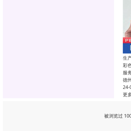
生
彩
服
德
24-
更
被浏览过 10