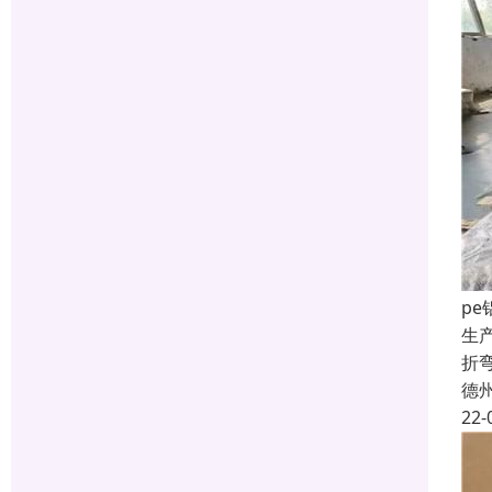
pe
生
折弯
德
22-