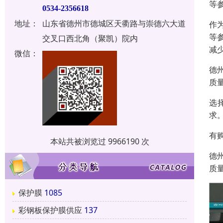
等
0534-2356618
地址：
山东省德州市德城区天衢路与崇德六大道
作
等
交叉口西北角（聚凯）院内
减
微信：
德
质
选
求
有
本站共被浏览过 9966190 次
德
质
保护膜
1085
彩钢板保护膜供应
137