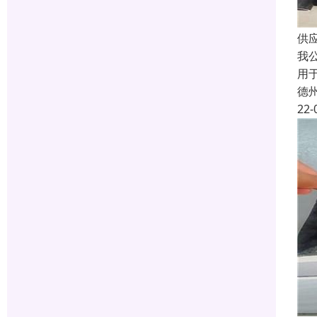
供
我
用
德
22-