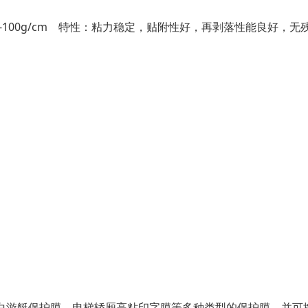
-100g/cm 特性：粘力稳定，贴附性好，再剥落性能良好，无
黑白游艇保护膜、电梯轿厢高粘印字膜等多种类型的保护膜，并可