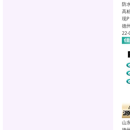
防
高
现P
德
22-
山
德