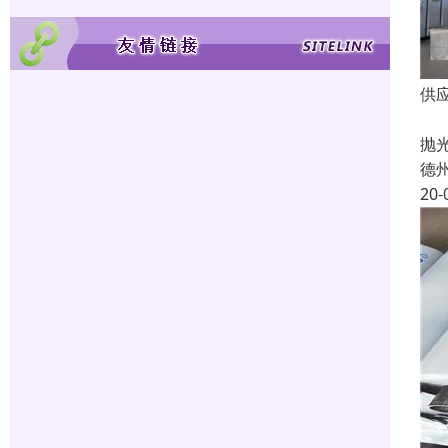
供
彩
抛
德
20-