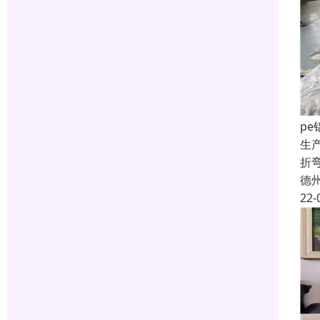
pe
生
折弯
德
22-