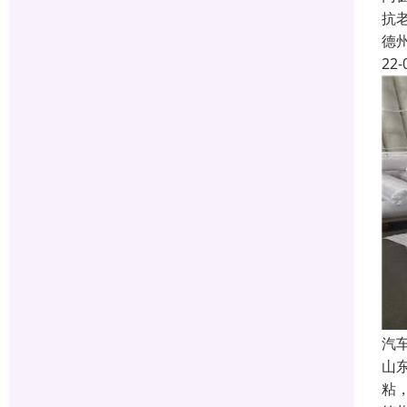
抗
德
22-
汽
山
粘