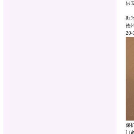
供
彩
抛
德
20-
保
门