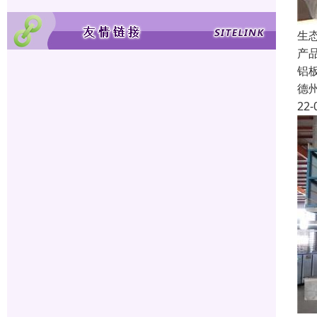
生
产
铝
德
22-